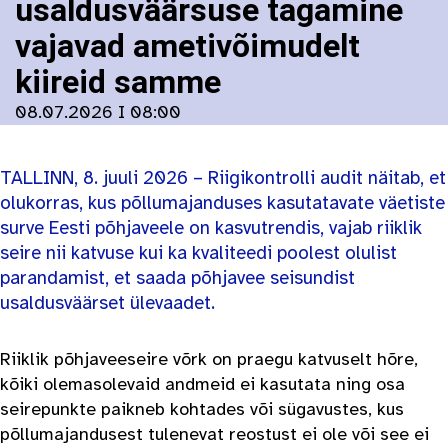
usaldusväärsuse tagamine
vajavad ametivõimudelt
kiireid samme
08.07.2026 I 08:00
TALLINN, 8. juuli 2026 – Riigikontrolli audit näitab, et
olukorras, kus põllumajanduses kasutatavate väetiste
surve Eesti põhjaveele on kasvutrendis, vajab riiklik
seire nii katvuse kui ka kvaliteedi poolest olulist
parandamist, et saada põhjavee seisundist
usaldusväärset ülevaadet.
Riiklik põhjaveeseire võrk on praegu katvuselt hõre,
kõiki olemasolevaid andmeid ei kasutata ning osa
seirepunkte paikneb kohtades või sügavustes, kus
põllumajandusest tulenevat reostust ei ole või see ei