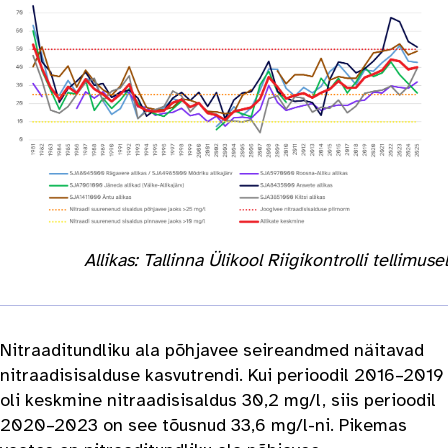
Allikas: Tallinna Ülikool Riigikontrolli tellimusel
Nitraaditundliku ala põhjavee seireandmed näitavad
nitraadisisalduse kasvutrendi. Kui perioodil 2016–2019
oli keskmine nitraadisisaldus 30,2 mg/l, siis perioodil
2020–2023 on see tõusnud 33,6 mg/l-ni. Pikemas