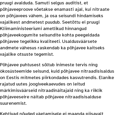
pruugi avalduda. Samuti selgus auditist, et
põhjaveeproove võetakse enamasti ajal, kui nitraate
on põhjavees vähem, ja osa seisundi hindamiseks
vajalikest andmetest puudub. Seetõttu ei pruugi
Kliimaministeeriumi ametlikud hinnangud
põhjaveekogumite seisundite kohta peegeldada
põhjavee tegelikku kvaliteeti. Usaldusväärsete
andmete vähesus raskendab ka põhjavee kaitseks
vajalike otsuste tegemist.
Põhjavee puhtusest sõltub inimeste tervis ning
ökosüsteemide seisund, kuid põhjavee nitraadisisaldus
on Eestis mitmetes piirkondades kasvutrendis. Elanike
rajatud uutes joogiveekaevudes on leitud
märkimisväärseid nitraadinäitajaid ning ka riiklik
põhjaveeseire näitab põhjavee nitraadisisalduse
suurenemist.
Kehtivad nõuded väetamisele ei maanda piisavalt