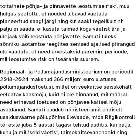
toitainete põhja- ja pinnavette leostumise riski, muu
hulgas seetõttu, et nõuded lubavad väetada
planeeritud saagi järgi ning kui saaki tegelikult nii
palju ei saada, ei kasuta taimed kogu väetist ära ja
ülejääk võib leostuda põhjavette. Samuti tuleks
sõnniku laotamise reeglites senised ajalised piirangud
üle vaadata, et need arvestaksid paremini perioode,
mil leostumise risk on iseäranis suurem.
Regionaal- ja Põllumajandusministeerium on perioodil
2018–2024 maksnud 366 miljoni euro ulatuses
põllumajandustoetusi, millel on veekaitse seisukohalt
eeldatav kaasmõju, kuid ei ole hinnanud, mil määral
need erinevad toetused on põhjavee kaitsel mõju
avaldanud. Samuti puudub ministeeriumil endiselt
usaldusväärne põllupõhine ülevaade, mida Riigikontroll
tõi esile juba 8 aastat tagasi tehtud auditis, kui palju,
kuhu ja milliseid väetisi, taimekaitsevahendeid ning