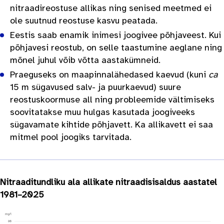
nitraadireostuse allikas ning senised meetmed ei
ole suutnud reostuse kasvu peatada.
Eestis saab enamik inimesi joogivee põhjaveest. Kui
põhjavesi reostub, on selle taastumine aeglane ning
mõnel juhul võib võtta aastakümneid.
Praeguseks on maapinnalähedased kaevud (kuni
ca
15 m sügavused salv- ja puurkaevud) suure
reostuskoormuse all ning probleemide vältimiseks
soovitatakse muu hulgas kasutada joogiveeks
sügavamate kihtide põhjavett. Ka allikavett ei saa
mitmel pool joogiks tarvitada.
Nitraaditundliku ala allikate nitraadisisaldus aastatel
1981–2025