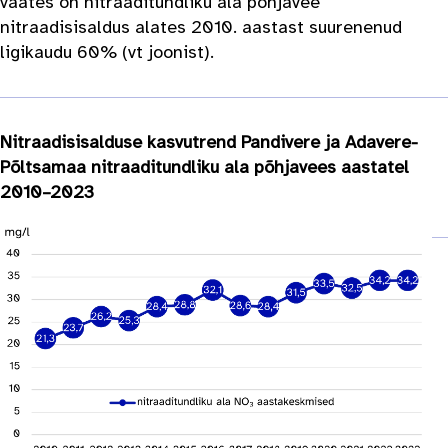
vaates on nitraaditundliku ala põhjavee
nitraadisisaldus alates 2010. aastast suurenenud
ligikaudu 60% (vt joonist).
Nitraadisisalduse kasvutrend Pandivere ja Adavere-
Põltsamaa nitraaditundliku ala põhjavees aastatel
2010–2023