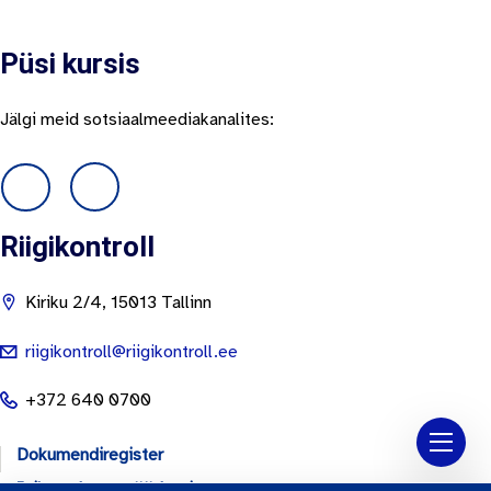
Püsi kursis
Jälgi meid sotsiaalmeediakanalites:
Riigikontroll
Kiriku 2/4, 15013 Tallinn
riigikontroll@riigikontroll.ee
+372 640 0700
Dokumendiregister
Isikuandmete töötlemine