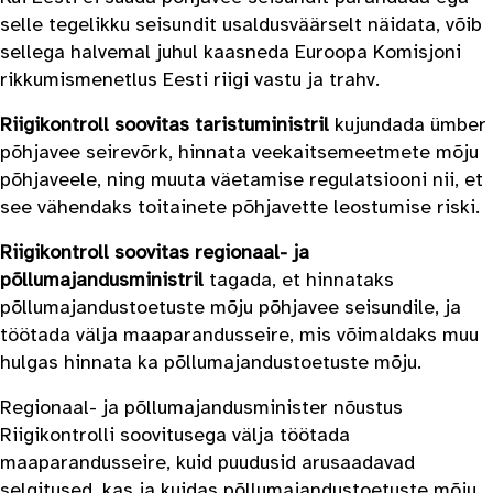
selle tegelikku seisundit usaldusväärselt näidata, võib
sellega halvemal juhul kaasneda Euroopa Komisjoni
rikkumismenetlus Eesti riigi vastu ja trahv.
Riigikontroll soovitas taristuministril
kujundada ümber
põhjavee seirevõrk, hinnata veekaitsemeetmete mõju
põhjaveele, ning muuta väetamise regulatsiooni nii, et
see vähendaks toitainete põhjavette leostumise riski.
Riigikontroll soovitas regionaal- ja
põllumajandusministril
tagada, et hinnataks
põllumajandustoetuste mõju põhjavee seisundile, ja
töötada välja maaparandusseire, mis võimaldaks muu
hulgas hinnata ka põllumajandustoetuste mõju.
Regionaal- ja põllumajandusminister nõustus
Riigikontrolli soovitusega välja töötada
maaparandusseire, kuid puudusid arusaadavad
selgitused, kas ja kuidas põllumajandustoetuste mõju