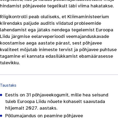
hindamist põhjaveele tegelikult läbi viima hakatakse.
Riigikontrolli peab oluliseks, et Kliimaministeerium
kiirendaks paljude auditis viidatud probleemide
lahendamist ega jätaks nendega tegelemist Euroopa
Liidu järgmise eelarveperioodi veemajanduskavade
koostamise aega aastate pärast, sest põhjavee
kvaliteet mõjutab inimeste tervist ja põhjavee puhtuse
tagamine ei kannata edasilükkamist ebamäärasesse
tulevikku.
Taustaks
Eestis on 31 põhjaveekogumit, mille hea seisund
tuleb Euroopa Liidu nõuete kohaselt saavutada
hiljemalt 2027. aastaks.
Põllumajandus on peamine põhjavee