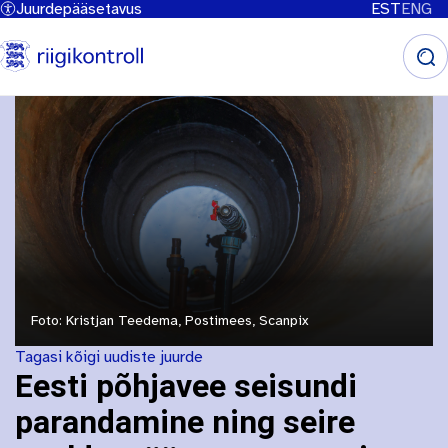
Juurdepääsetavus
EST
ENG
Liigu
edasi
põhisisu
juurde
Foto: Kristjan Teedema, Postimees, Scanpix
Tagasi kõigi uudiste juurde
Eesti põhjavee seisundi
parandamine ning seire