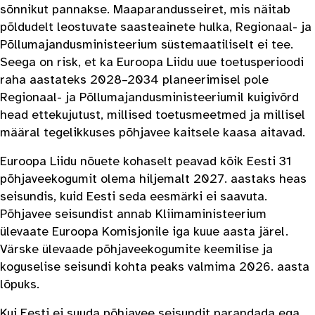
sõnnikut pannakse.
Maaparandusseiret, mis näitab
põldudelt leostuvate saasteainete hulka, Regionaal- ja
Põllumajandusministeerium süstemaatiliselt ei tee.
Seega on risk, et ka Euroopa Liidu uue toetusperioodi
raha aastateks 2028–2034 planeerimisel pole
Regionaal- ja Põllumajandusministeeriumil kuigivõrd
head ettekujutust, millised toetusmeetmed ja millisel
määral tegelikkuses põhjavee kaitsele kaasa aitavad.
Euroopa Liidu nõuete kohaselt peavad kõik Eesti 31
põhjaveekogumit olema hiljemalt 2027. aastaks heas
seisundis, kuid Eesti seda eesmärki ei saavuta.
Põhjavee seisundist annab Kliimaministeerium
ülevaate Euroopa Komisjonile iga kuue aasta järel.
Värske ülevaade põhjaveekogumite keemilise ja
koguselise seisundi kohta peaks valmima 2026. aasta
lõpuks.
Kui Eesti ei suuda põhjavee seisundit parandada ega