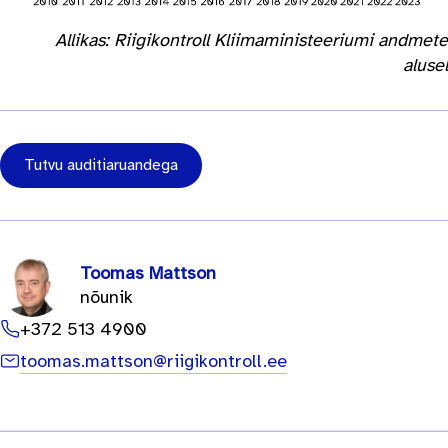
Allikas: Riigikontroll Kliimaministeeriumi andmete
alusel
Tutvu auditiaruandega
Toomas Mattson
nõunik
+372 513 4900
toomas.mattson@riigikontroll.ee