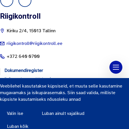
Riigikontroll
Kiriku 2/4, 15013 Tallinn
riigikontroll@riigikontroll.ee
+372 640 0700
Dokumendiregister
Isikuandmete töötlemine
Veebilehel kasutatakse küpsiseid, et muuta selle kasutamine
Küpsised
mugavamaks ja isikupärasemaks. Siin saad valida, milliste
Ligipääsetavuse teatis
küpsiste kasutamiseks nõusoleku annad
Tööalasest rikkumisest teavitamine
Valin ise
Luban ainult vajalikud
Luban kõik