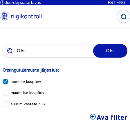
Juurdepääsetavus
EST
ENG
Liigu
edasi
põhisisu
juurde
Otsi
Otsingutulemuste järjestus:
loomise kuupäev
muutmise kuupäev
suurim vastete hulk
Ava filter