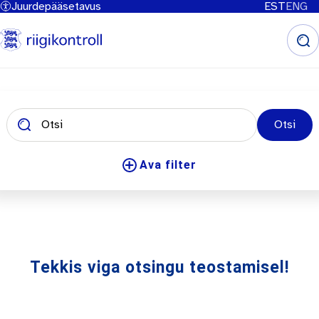
Juurdepääsetavus
EST
ENG
Liigu
edasi
põhisisu
juurde
Otsi
Ava filter
Tekkis viga otsingu teostamisel!