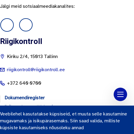
Jälgi meid sotsiaalmeediakanalites:
Riigikontroll
Kiriku 2/4, 15013 Tallinn
riigikontroll@riigikontroll.ee
+372 640 0700
Dokumendiregister
Isikuandmete töötlemine
Veebilehel kasutatakse küpsiseid, et muuta selle kasutamine
Küpsised
mugavamaks ja isikupärasemaks. Siin saad valida, milliste
Ligipääsetavuse teatis
küpsiste kasutamiseks nõusoleku annad