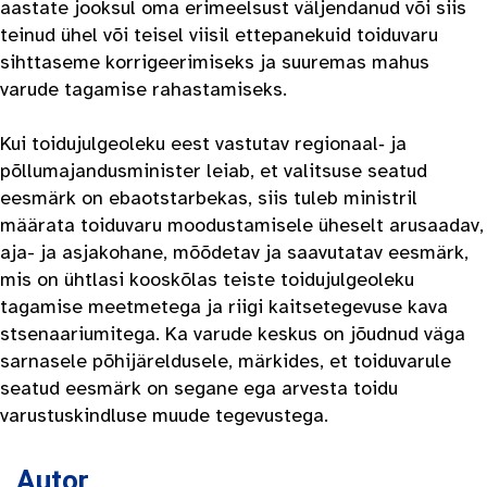
aastate jooksul oma erimeelsust väljendanud või siis
teinud ühel või teisel viisil ettepanekuid toiduvaru
sihttaseme korrigeerimiseks ja suuremas mahus
varude tagamise rahastamiseks.
Kui toidujulgeoleku eest vastutav regionaal‑ ja
põllumajandusminister leiab, et valitsuse seatud
eesmärk on ebaotstarbekas, siis tuleb ministril
määrata toiduvaru moodustamisele üheselt arusaadav,
aja- ja asjakohane, mõõdetav ja saavutatav eesmärk,
mis on ühtlasi kooskõlas teiste toidujulgeoleku
tagamise meetmetega ja riigi kaitsetegevuse kava
stsenaariumitega. Ka varude keskus on jõudnud väga
sarnasele põhijäreldusele, märkides, et toiduvarule
seatud eesmärk on segane ega arvesta toidu
varustuskindluse muude tegevustega.
Autor