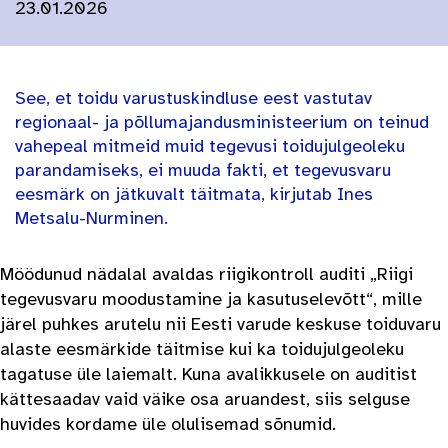
23.01.2026
See, et toidu varustuskindluse eest vastutav
regionaal- ja põllumajandusministeerium on teinud
vahepeal mitmeid muid tegevusi toidujulgeoleku
parandamiseks, ei muuda fakti, et tegevusvaru
eesmärk on jätkuvalt täitmata, kirjutab Ines
Metsalu-Nurminen.
Möödunud nädalal avaldas riigikontroll auditi „Riigi
tegevusvaru moodustamine ja kasutuselevõtt“, mille
järel puhkes arutelu nii Eesti varude keskuse toiduvaru
alaste eesmärkide täitmise kui ka toidujulgeoleku
tagatuse üle laiemalt. Kuna avalikkusele on auditist
kättesaadav vaid väike osa aruandest, siis selguse
huvides kordame üle olulisemad sõnumid.