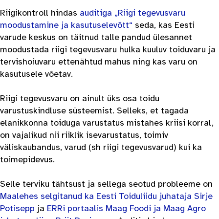
Riigikontroll hindas
auditiga „Riigi tegevusvaru
moodustamine ja kasutuselevõtt“
seda, kas Eesti
varude keskus on täitnud talle pandud ülesannet
moodustada riigi tegevusvaru hulka kuuluv toiduvaru ja
tervishoiuvaru ettenähtud mahus ning kas varu on
kasutusele võetav.
Riigi tegevusvaru on ainult üks osa toidu
varustuskindluse süsteemist. Selleks, et tagada
elanikkonna toiduga varustatus mistahes kriisi korral,
on vajalikud nii riiklik isevarustatus, toimiv
väliskaubandus, varud (sh riigi tegevusvarud) kui ka
toimepidevus.
Selle terviku tähtsust ja sellega seotud probleeme on
Maalehes selgitanud ka Eesti Toiduliidu juhataja Sirje
Potisepp
ja
ERRi portaalis Maag Foodi ja Maag Agro