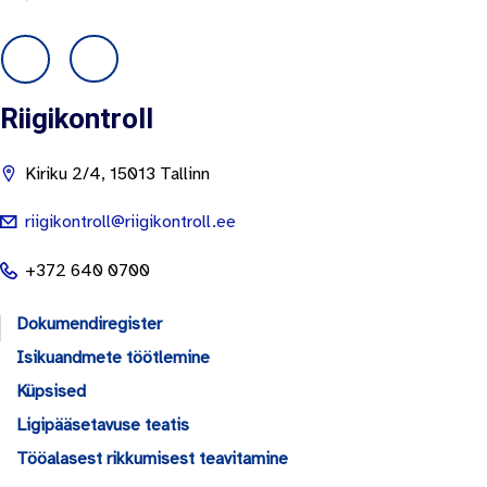
Riigikontroll
Kiriku 2/4, 15013 Tallinn
riigikontroll@riigikontroll.ee
+372 640 0700
Dokumendiregister
Isikuandmete töötlemine
Küpsised
Ligipääsetavuse teatis
Tööalasest rikkumisest teavitamine