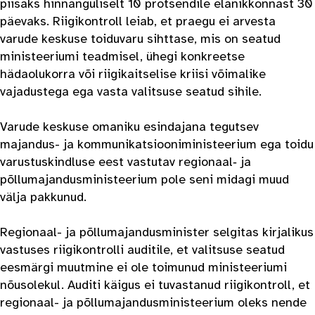
piisaks hinnanguliselt 10 protsendile elanikkonnast 30
päevaks. Riigikontroll leiab, et praegu ei arvesta
varude keskuse toiduvaru sihttase, mis on seatud
ministeeriumi teadmisel, ühegi konkreetse
hädaolukorra või riigikaitselise kriisi võimalike
vajadustega ega vasta valitsuse seatud sihile.
Varude keskuse omaniku esindajana tegutsev
majandus- ja kommunikatsiooniministeerium ega toidu
varustuskindluse eest vastutav regionaal‑ ja
põllumajandusministeerium pole seni midagi muud
välja pakkunud.
Regionaal- ja põllumajandusminister selgitas kirjalikus
vastuses riigikontrolli auditile, et valitsuse seatud
eesmärgi muutmine ei ole toimunud ministeeriumi
nõusolekul. Auditi käigus ei tuvastanud riigikontroll, et
regionaal- ja põllumajandusministeerium oleks nende