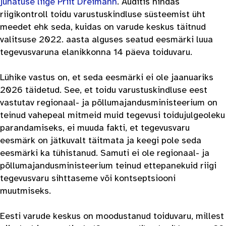
juhatuse liige Priit Dreimann
. Auditis hindas
riigikontroll toidu varustuskindluse süsteemist üht
meedet ehk seda, kuidas on varude keskus täitnud
valitsuse 2022. aasta alguses seatud eesmärki luua
tegevusvaruna elanikkonna 14 päeva toiduvaru.
Lühike vastus on, et seda eesmärki ei ole jaanuariks
2026 täidetud. See, et toidu varustuskindluse eest
vastutav regionaal- ja põllumajandusministeerium on
teinud vahepeal mitmeid muid tegevusi toidujulgeoleku
parandamiseks, ei muuda fakti, et tegevusvaru
eesmärk on jätkuvalt täitmata ja keegi pole seda
eesmärki ka tühistanud. Samuti ei ole regionaal- ja
põllumajandusministeerium teinud ettepanekuid riigi
tegevusvaru sihttaseme või kontseptsiooni
muutmiseks.
Eesti varude keskus on moodustanud toiduvaru, millest