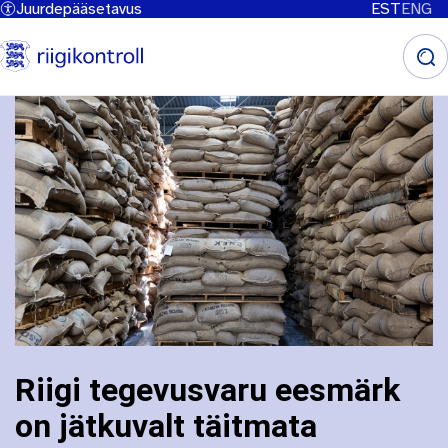
Juurdepääsetavus
EST
ENG
Liigu
edasi
põhisisu
juurde
Riigi tegevusvaru eesmärk
Leivapuru
on jätkuvalt täitmata