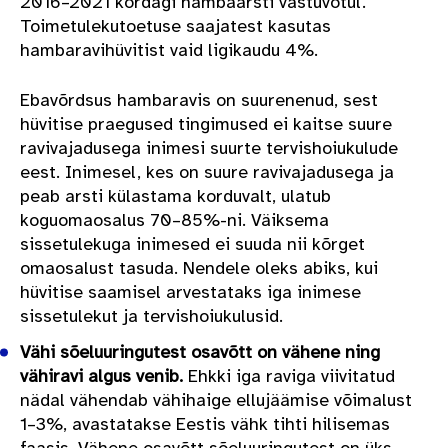
2016–2021 kordagi hambaarsti vastuvõtul.
Toimetulekutoetuse saajatest kasutas
hambaravihüvitist vaid ligikaudu 4%.
Ebavõrdsus hambaravis on suurenenud, sest
hüvitise praegused tingimused ei kaitse suure
ravivajadusega inimesi suurte tervishoiukulude
eest. Inimesel, kes on suure ravivajadusega ja
peab arsti külastama korduvalt, ulatub
koguomaosalus 70–85%-ni. Väiksema
sissetulekuga inimesed ei suuda nii kõrget
omaosalust tasuda. Nendele oleks abiks, kui
hüvitise saamisel arvestataks iga inimese
sissetulekut ja tervishoiukulusid.
Vähi sõeluuringutest osavõtt on vähene ning
vähiravi algus venib.
Ehkki iga raviga viivitatud
nädal vähendab vähihaige ellujäämise võimalust
1–3%, avastatakse Eestis vähk tihti hilisemas