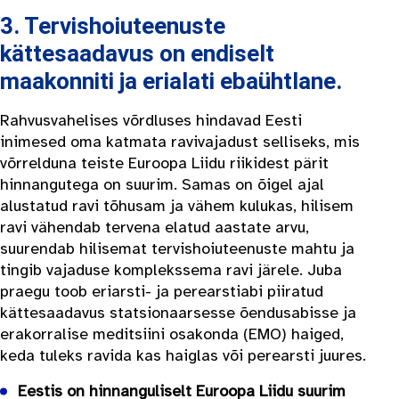
3. Tervishoiuteenuste
kättesaadavus on endiselt
maakonniti ja erialati ebaühtlane.
Rahvusvahelises võrdluses hindavad Eesti
inimesed oma katmata ravivajadust selliseks, mis
võrrelduna teiste Euroopa Liidu riikidest pärit
hinnangutega on suurim. Samas on õigel ajal
alustatud ravi tõhusam ja vähem kulukas, hilisem
ravi vähendab tervena elatud aastate arvu,
suurendab hilisemat tervishoiuteenuste mahtu ja
tingib vajaduse komplekssema ravi järele. Juba
praegu toob eriarsti- ja perearstiabi piiratud
kättesaadavus statsionaarsesse õendusabisse ja
erakorralise meditsiini osakonda (EMO) haiged,
keda tuleks ravida kas haiglas või perearsti juures.
Eestis on hinnanguliselt Euroopa Liidu suurim