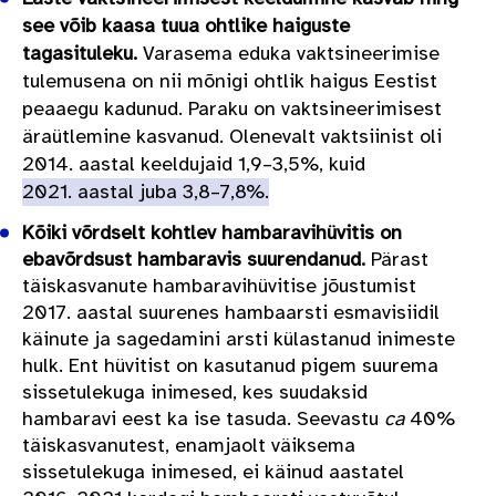
see võib kaasa tuua ohtlike haiguste
tagasituleku.
Varasema eduka vaktsineerimise
tulemusena on nii mõnigi ohtlik haigus Eestist
peaaegu kadunud. Paraku on vaktsineerimisest
äraütlemine kasvanud. Olenevalt vaktsiinist oli
2014. aastal keeldujaid 1,9–3,5%, kuid
2021. aastal juba 3,8–7,8%.
Kõiki võrdselt kohtlev hambaravihüvitis on
ebavõrdsust hambaravis suurendanud.
Pärast
täiskasvanute hambaravihüvitise jõustumist
2017. aastal suurenes hambaarsti esmavisiidil
käinute ja sagedamini arsti külastanud inimeste
hulk. Ent hüvitist on kasutanud pigem suurema
sissetulekuga inimesed, kes suudaksid
hambaravi eest ka ise tasuda. Seevastu
ca
40%
täiskasvanutest, enamjaolt väiksema
sissetulekuga inimesed, ei käinud aastatel