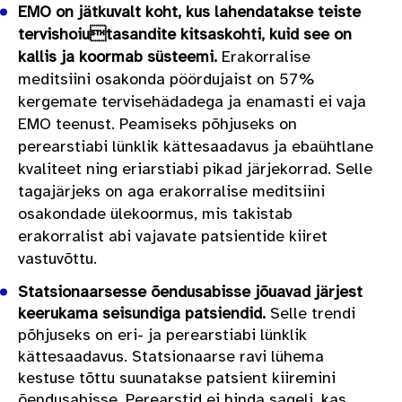
EMO on jätkuvalt koht, kus lahendatakse teiste
tervishoiutasandite kitsaskohti, kuid see on
kallis ja koormab süsteemi.
Erakorralise
meditsiini osakonda pöördujaist on 57%
kergemate tervisehädadega ja enamasti ei vaja
EMO teenust. Peamiseks põhjuseks on
perearstiabi lünklik kättesaadavus ja ebaühtlane
kvaliteet ning eriarstiabi pikad järjekorrad. Selle
tagajärjeks on aga erakorralise meditsiini
osakondade ülekoormus, mis takistab
erakorralist abi vajavate patsientide kiiret
vastuvõttu.
Statsionaarsesse õendusabisse jõuavad järjest
keerukama seisundiga patsiendid.
Selle trendi
põhjuseks on eri- ja perearstiabi lünklik
kättesaadavus. Statsionaarse ravi lühema
kestuse tõttu suunatakse patsient kiiremini
õendusabisse. Perearstid ei hinda sageli, kas