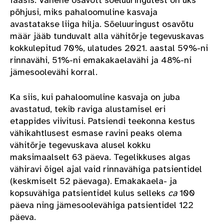
faasis. Vähene osavõtt sõeluuringutest on üks
põhjusi, miks pahaloomuline kasvaja
avastatakse liiga hilja. Sõeluuringust osavõtu
määr jääb tunduvalt alla vähitõrje tegevuskavas
kokkulepitud 70%, ulatudes 2021. aastal 59%-ni
rinnavähi, 51%-ni emakakaelavähi ja 48%-ni
jämesoolevähi korral.
Ka siis, kui pahaloomuline kasvaja on juba
avastatud, tekib raviga alustamisel eri
etappides viivitusi. Patsiendi teekonna kestus
vähikahtlusest esmase ravini peaks olema
vähitõrje tegevuskava alusel kokku
maksimaalselt 63 päeva. Tegelikkuses algas
vähiravi õigel ajal vaid rinnavähiga patsientidel
(keskmiselt 52 päevaga). Emakakaela- ja
kopsuvähiga patsientidel kulus selleks
ca
100
päeva ning jämesoolevähiga patsientidel 122
päeva.