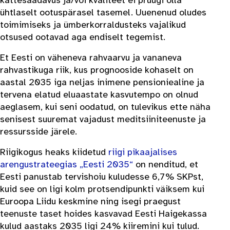
kättesaadavus ja/või kvaliteet ei pruugi olla
ühtlaselt ootuspärasel tasemel. Uuenenud oludes
toimimiseks ja ümberkorraldusteks vajalikud
otsused ootavad aga endiselt tegemist.
Et Eesti on väheneva rahvaarvu ja vananeva
rahvastikuga riik, kus prognooside kohaselt on
aastal 2035 iga neljas inimene pensioniealine ja
tervena elatud eluaastate kasvutempo on olnud
aeglasem, kui seni oodatud, on tulevikus ette näha
senisest suuremat vajadust meditsiiniteenuste ja
ressursside järele.
Riigikogus heaks kiidetud
riigi pikaajalises
arengustrateegias „Eesti 2035“
on nenditud, et
Eesti panustab tervishoiu kuludesse 6,7% SKPst,
kuid see on ligi kolm protsendipunkti väiksem kui
Euroopa Liidu keskmine ning isegi praegust
teenuste taset hoides kasvavad Eesti Haigekassa
kulud aastaks 2035 ligi 24% kiiremini kui tulud.