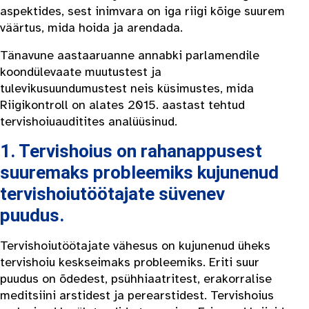
aspektides, sest inimvara on iga riigi kõige suurem
väärtus, mida hoida ja arendada.
Tänavune aastaaruanne annabki parlamendile
koondülevaate muutustest ja
tulevikusuundumustest neis küsimustes, mida
Riigikontroll on alates 2015. aastast tehtud
tervishoiuauditites analüüsinud.
1. Tervishoius on rahanappusest
suuremaks probleemiks kujunenud
tervishoiutöötajate süvenev
puudus.
Tervishoiutöötajate vähesus on kujunenud üheks
tervishoiu keskseimaks probleemiks. Eriti suur
puudus on õdedest, psühhiaatritest, erakorralise
meditsiini arstidest ja perearstidest. Tervishoius