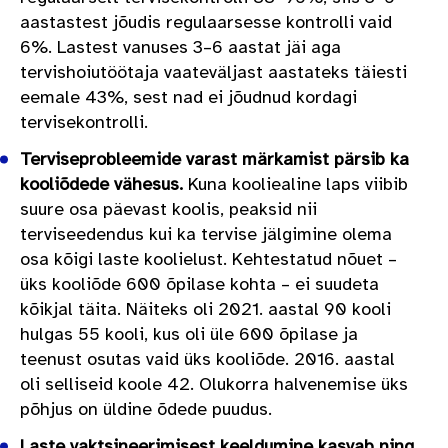
aastastest jõudis regulaarsesse kontrolli vaid
6%. Lastest vanuses 3–6 aastat jäi aga
tervishoiutöötaja vaateväljast aastateks täiesti
eemale 43%, sest nad ei jõudnud kordagi
tervisekontrolli.
Terviseprobleemide varast märkamist pärsib ka
kooliõdede vähesus.
Kuna kooliealine laps viibib
suure osa päevast koolis, peaksid nii
terviseedendus kui ka tervise jälgimine olema
osa kõigi laste koolielust. Kehtestatud nõuet –
üks kooliõde 600 õpilase kohta – ei suudeta
kõikjal täita. Näiteks oli 2021. aastal 90 kooli
hulgas 55 kooli, kus oli üle 600 õpilase ja
teenust osutas vaid üks kooliõde. 2016. aastal
oli selliseid koole 42. Olukorra halvenemise üks
põhjus on üldine õdede puudus.
Laste vaktsineerimisest keeldumine kasvab ning