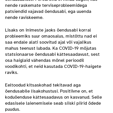
nende raskemate terviseprobleemidega
patsiendid vajavad õendusabi, ega uuenda
nende raviskeeme.
Lisaks on inimeste jaoks õendusabi korral
probleemiks suur omaosalus, mistõttu nad ei
saa endale alati soovitud ajal või vajalikus
mahus teenust lubada. Ka COVID-19 mõjutas
statsionaarse õendusabi kättesaadavust, sest
osa haiglaid vähendas mõnel perioodil
voodikohti, et neid kasutada COVID-19-haigete
raviks.
Eeltoodud kitsaskohad tekitavad aga
õendusabile lisakohustusi. Positiivne on, et
koduõenduse kättesaadavus on kasvanud. Selle
edasisele laienemisele seab siiski piirid õdede
puudus.