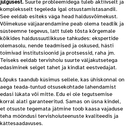
julgusest.
Suurte probleemidega tuleb aktiivselt ja
kompleksselt tegeleda igal otsustamistasandil.
See eeldab esiteks väga head haldusvõimekust.
Võimekuse väljaarendamine peab olema teadlik ja
süsteemne tegevus, latt tuleb tõsta kõrgemale
kõikides haldussuutlikkuse tahkudes: ekspertide
olemasolu, nende teadmised ja oskused, hästi
toimivad institutsioonid ja protsessid, raha jm.
Teiseks eeldab tervishoiu suurte väljakutsetega
edasiminek selget tahet ja kindlat eestvedajat.
Lõpuks taandub küsimus sellele, kas ühiskonnal on
aega teada-tuntud otsusekohtade lahendamist
edasi lükata või mitte. Edu ei ole tegutsemise
korral alati garanteeritud. Samas on üsna kindel,
et otsuste tegemata jätmine toob kaasa vajaduse
teha mööndusi tervishoiuteenuste kvaliteedis ja
kättesaadavuses.