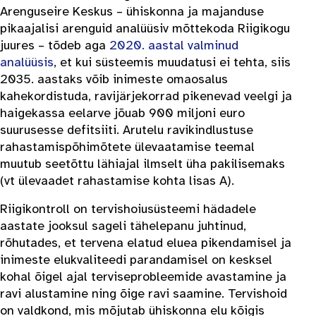
Arenguseire Keskus – ühiskonna ja majanduse
pikaajalisi arenguid analüüsiv mõttekoda Riigikogu
juures – tõdeb aga
2020. aastal valminud
analüüsis
, et kui süsteemis muudatusi ei tehta, siis
2035. aastaks võib inimeste omaosalus
kahekordistuda, ravijärjekorrad pikenevad veelgi ja
haigekassa eelarve jõuab 900 miljoni euro
suurusesse defitsiiti. Arutelu ravikindlustuse
rahastamispõhimõtete ülevaatamise teemal
muutub seetõttu lähiajal ilmselt üha pakilisemaks
(vt ülevaadet rahastamise kohta lisas A).
Riigikontroll on tervishoiusüsteemi hädadele
aastate jooksul sageli tähelepanu juhtinud,
rõhutades, et tervena elatud eluea pikendamisel ja
inimeste elukvaliteedi parandamisel on kesksel
kohal õigel ajal terviseprobleemide avastamine ja
ravi alustamine ning õige ravi saamine. Tervishoid
on valdkond, mis mõjutab ühiskonna elu kõigis