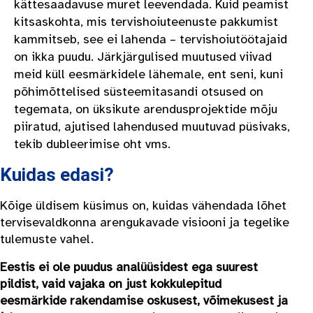
kättesaadavuse muret leevendada. Kuid peamist
kitsaskohta, mis tervishoiuteenuste pakkumist
kammitseb, see ei lahenda – tervishoiutöötajaid
on ikka puudu. Järkjärgulised muutused viivad
meid küll eesmärkidele lähemale, ent seni, kuni
põhimõttelised süsteemitasandi otsused on
tegemata, on üksikute arendusprojektide mõju
piiratud, ajutised lahendused muutuvad püsivaks,
tekib dubleerimise oht vms.
Kuidas edasi?
Kõige üldisem küsimus on, kuidas vähendada lõhet
tervisevaldkonna arengukavade visiooni ja tegelike
tulemuste vahel.
Eestis ei ole puudus analüüsidest ega suurest
pildist, vaid vajaka on just kokkulepitud
eesmärkide rakendamise oskusest, võimekusest ja