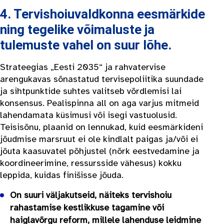
4. Tervishoiuvaldkonna eesmärkide
ning tegelike võimaluste ja
tulemuste vahel on suur lõhe.
Strateegias „Eesti 2035“ ja rahvatervise
arengukavas sõnastatud tervisepoliitika suundade
ja sihtpunktide suhtes valitseb võrdlemisi lai
konsensus. Pealispinna all on aga varjus mitmeid
lahendamata küsimusi või isegi vastuolusid.
Teisisõnu, plaanid on lennukad, kuid eesmärkideni
jõudmise marsruut ei ole kindlalt paigas ja/või ei
jõuta kaasuvatel põhjustel (nõrk eestvedamine ja
koordineerimine, ressursside vähesus) kokku
leppida, kuidas finišisse jõuda.
On suuri väljakutseid, näiteks tervishoiu
rahastamise kestlikkuse tagamine või
haiglavõrgu reform, millele lahenduse leidmine