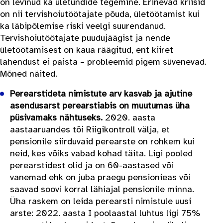
on levinud ka ületundide tegemine. Erinevad kriisid
on nii tervishoiutöötajate põuda, ületöötamist kui
ka läbipõlemise riski veelgi suurendanud.
Tervishoiutöötajate puudujäägist ja nende
ületöötamisest on kaua räägitud, ent kiiret
lahendust ei paista – probleemid pigem süvenevad.
Mõned näited.
Perearstideta nimistute arv kasvab ja ajutine
asendusarst perearstiabis on muutumas üha
püsivamaks nähtuseks.
2020. aasta
aastaaruandes tõi Riigikontroll välja, et
pensionile siirduvaid perearste on rohkem kui
neid, kes võiks vabad kohad täita. Ligi pooled
perearstidest olid ja on 60-aastased või
vanemad ehk on juba praegu pensionieas või
saavad soovi korral lähiajal pensionile minna.
Üha raskem on leida perearsti nimistule uusi
arste: 2022. aasta I poolaastal luhtus ligi 75%