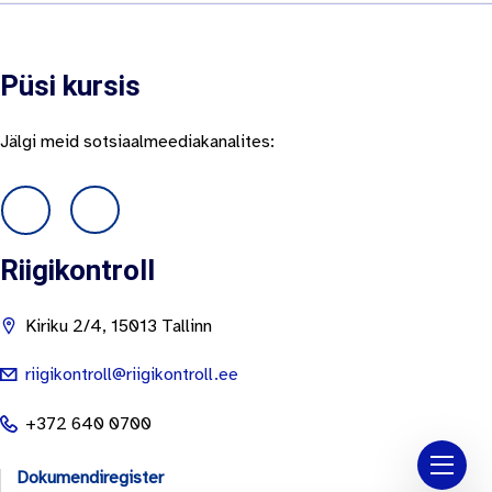
Püsi kursis
Jälgi meid sotsiaalmeediakanalites:
Riigikontroll
Kiriku 2/4, 15013 Tallinn
riigikontroll@riigikontroll.ee
+372 640 0700
Dokumendiregister