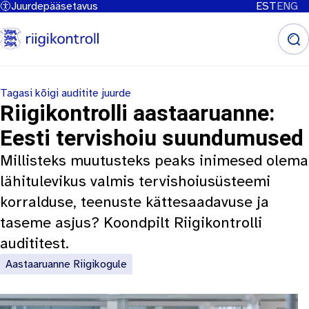
Juurdepääsetavus
EST
ENG
Liigu
edasi
põhisisu
juurde
Tagasi kõigi auditite juurde
Riigikontrolli aastaaruanne:
Eesti tervishoiu suundumused
Millisteks muutusteks peaks inimesed olema
lähitulevikus valmis tervishoiusüsteemi
korralduse, teenuste kättesaadavuse ja
taseme asjus? Koondpilt Riigikontrolli
audititest.
Aastaaruanne Riigikogule