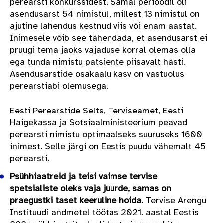
perearsti konkurssidest. Samal perioodil oli
asendusarst 54 nimistul, millest 13 nimistul on
ajutine lahendus kestnud viis või enam aastat.
Inimesele võib see tähendada, et asendusarst ei
pruugi tema jaoks vajaduse korral olemas olla
ega tunda nimistu patsiente piisavalt hästi.
Asendusarstide osakaalu kasv on vastuolus
perearstiabi olemusega.
Eesti Perearstide Selts, Terviseamet, Eesti
Haigekassa ja Sotsiaalministeerium peavad
perearsti nimistu optimaalseks suuruseks 1600
inimest. Selle järgi on Eestis puudu vähemalt 45
perearsti.
Psühhiaatreid ja teisi vaimse tervise
spetsialiste oleks vaja juurde, samas on
praegustki taset keeruline hoida.
Tervise Arengu
Instituudi andmetel töötas 2021. aastal Eestis