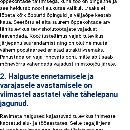
õppekohtade täitmisega, kuna töö on pingeline ja
see heidutab noori elukutse valikul. Lisaks ei
lõpeta kõik õppurid õpinguid ja väljaõpe kestab
kaua. Seetõttu ei aita suurem õppekohtade arv
lähitulevikus tervishoiutöötajate vajadust
leevendada. Koolitustellimus vajab tulevikus
järjepanu suurendamist ning on oluline muuta
vähem populaarsed erialad atraktiivsemaks.
Panustada on vaja innovatsiooni, mille abil saab
mõnevõrra vähendada vajadust inimtööjõu järele.
2. Haiguste ennetamisele ja
varajasele avastamisele on
viimastel aastatel vähe tähelepanu
jagunud.
Ravimata haigused kajastuvad tulevikus inimeste
kaotatud elu- ja tööaastates. Selle tagajärjena