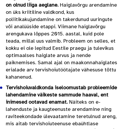
on olnud liiga aeglane.
Haiglavõrgu arendamine
on üks kriitiline valdkond, kus
poliitikakujundamine on takerdunud uuringute
või analüüside etappi. Viimane haiglavõrgu
arengukava lõppes 2015. aastal, kuid pole
teada, millal uus valmib. Probleem on selles, et
kokku ei ole lepitud Eestile praegu ja tulevikus
optimaalses haiglate arvus ja nende
paiknemises. Samal ajal on maakonnahaiglates
erialade arv tervishoiutöötajate vähesuse tõttu
kahanenud.
Tervishoiuvaldkonda iseloomustab probleemide
lahendamine väikeste sammude haaval, ent
inimesed ootavad enamat.
Näiteks on e-
lahenduste ja kaugteenuste arendamine ning
raviteekondade ülevaatamine teretulnud areng,
mis aitab tervishoiuteenuse ebaühtlase