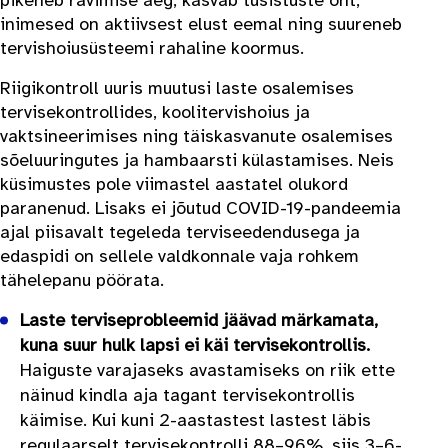
pikeneb ravimise aeg, kasvab tüsistuste oht,
inimesed on aktiivsest elust eemal ning suureneb
tervishoiusüsteemi rahaline koormus.
Riigikontroll uuris muutusi laste osalemises
tervisekontrollides, koolitervishoius ja
vaktsineerimises ning täiskasvanute osalemises
sõeluuringutes ja hambaarsti külastamises. Neis
küsimustes pole viimastel aastatel olukord
paranenud. Lisaks ei jõutud COVID-19-pandeemia
ajal piisavalt tegeleda terviseedendusega ja
edaspidi on sellele valdkonnale vaja rohkem
tähelepanu pöörata.
Laste terviseprobleemid jäävad märkamata,
kuna suur hulk lapsi ei käi tervisekontrollis.
Haiguste varajaseks avastamiseks on riik ette
näinud kindla aja tagant tervisekontrollis
käimise. Kui kuni 2-aastastest lastest läbis
regulaarselt tervisekontrolli 88–96%, siis 3–6-