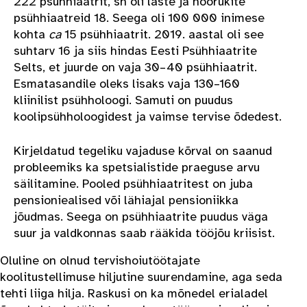
222 psühhiaatrit, sh oli laste ja noorukite
psühhiaatreid 18. Seega oli 100 000 inimese
kohta
ca
15 psühhiaatrit. 2019. aastal oli see
suhtarv 16 ja siis hindas Eesti Psühhiaatrite
Selts, et juurde on vaja 30–40 psühhiaatrit.
Esmatasandile oleks lisaks vaja 130–160
kliinilist psühholoogi. Samuti on puudus
koolipsühholoogidest ja vaimse tervise õdedest.
Kirjeldatud tegeliku vajaduse kõrval on saanud
probleemiks ka spetsialistide praeguse arvu
säilitamine. Pooled psühhiaatritest on juba
pensioniealised või lähiajal pensioniikka
jõudmas. Seega on psühhiaatrite puudus väga
suur ja valdkonnas saab rääkida tööjõu kriisist.
Oluline on olnud tervishoiutöötajate
koolitustellimuse hiljutine suurendamine, aga seda
tehti liiga hilja. Raskusi on ka mõnedel erialadel