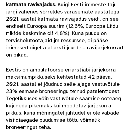
katmata ravivajadus.
Kuigi Eesti inimeste taju
järgi vähenes võrreldes varasemate aastatega
2021. aastal katmata ravivajadus veidi, on see
endiselt Euroopa suurim (12,6%, Euroopa Liidu
riikide keskmine oli 4,8%). Kuna puudu on
tervishoiutöötajaid jm ressursse, ei pääse
inimesed õigel ajal arsti juurde – ravijärjekorrad
on pikad.
Eestis on ambulatoorse eriarstiabi järjekorra
maksimumpikkuseks kehtestatud 42 päeva.
2021. aastal ei jõudnud selle ajaga vastuvõtule
23% esmase broneeringu teinud patsientidest.
Tegelikkuses võib vastuvõtule saamise ooteaeg
kujuneda pikemaks kui mõõdetav järjekorra
pikkus, kuna mõningatel juhtudel ei ole vabade
visiidiaegade puudumise tõttu võimalik
broneeringut teha.