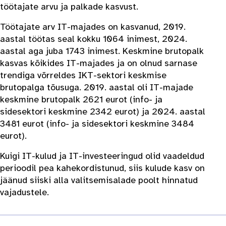
töötajate arvu ja palkade kasvust.
Töötajate arv IT-majades on kasvanud, 2019.
aastal töötas seal kokku 1064 inimest, 2024.
aastal aga juba 1743 inimest. Keskmine brutopalk
kasvas kõikides IT-majades ja on olnud sarnase
trendiga võrreldes IKT-sektori keskmise
brutopalga tõusuga. 2019. aastal oli IT-majade
keskmine brutopalk 2621 eurot (info- ja
sidesektori keskmine 2342 eurot) ja 2024. aastal
3481 eurot (info- ja sidesektori keskmine 3484
eurot).
Kuigi IT-kulud ja IT-investeeringud olid vaadeldud
perioodil pea kahekordistunud, siis kulude kasv on
jäänud siiski alla valitsemisalade poolt hinnatud
vajadustele.