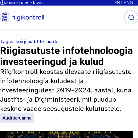
Juurdepääsetavus
EST
ENG
Liigu
edasi
põhisisu
juurde
Tagasi kõigi auditite juurde
Riigiasutuste infotehnoloogia
investeeringud ja kulud
Riigikontroll koostas ülevaate riigiasutuste
infotehnoloogia kuludest ja
investeeringutest 2019–2024. aastal, kuna
Justiits- ja Digiministeeriumil puudub
keskne vaade seesugustele kulutustele.
Auditiaruanne