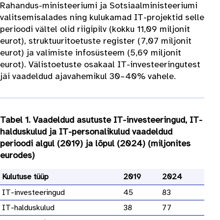
Rahandus-ministeeriumi ja Sotsiaalministeeriumi
valitsemisalades ning kulukamad IT-projektid selle
perioodi vältel olid riigipilv (kokku 11,09 miljonit
eurot), struktuuritoetuste register (7,07 miljonit
eurot) ja valimiste infosüsteem (5,69 miljonit
eurot). Välistoetuste osakaal IT-investeeringutest
jäi vaadeldud ajavahemikul 30–40% vahele.
Tabel 1. Vaadeldud asutuste IT-investeeringud, IT-
halduskulud ja IT-personalikulud vaadeldud
perioodi algul (2019) ja lõpul (2024) (miljonites
eurodes)
Kulutuse tüüp
2019
2024
IT-investeeringud
45
83
IT-halduskulud
38
77