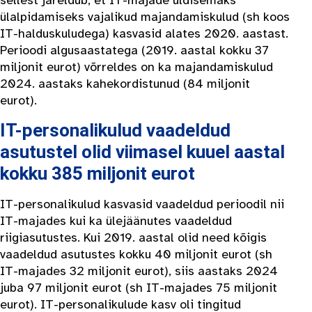
ülalpidamiseks vajalikud majandamiskulud (sh koos
IT-halduskuludega) kasvasid alates 2020. aastast.
Perioodi algusaastatega (2019. aastal kokku 37
miljonit eurot) võrreldes on ka majandamiskulud
2024. aastaks kahekordistunud (84 miljonit
eurot).
IT-personalikulud vaadeldud
asutustel olid viimasel kuuel aastal
kokku 385 miljonit eurot
IT-personalikulud kasvasid vaadeldud perioodil nii
IT-majades kui ka ülejäänutes vaadeldud
riigiasutustes. Kui 2019. aastal olid need kõigis
vaadeldud asutustes kokku 40 miljonit eurot (sh
IT-majades 32 miljonit eurot), siis aastaks 2024
juba 97 miljonit eurot (sh IT-majades 75 miljonit
eurot). IT-personalikulude kasv oli tingitud