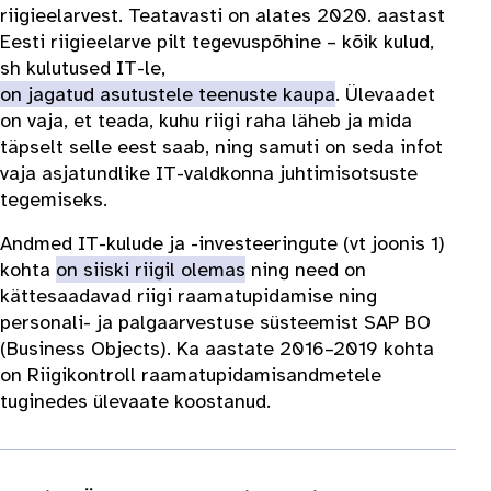
riigieelarvest. Teatavasti on alates 2020. aastast
Eesti riigieelarve pilt tegevuspõhine – kõik kulud,
sh kulutused IT-le,
on jagatud asutustele teenuste kaupa
. Ülevaadet
on vaja, et teada, kuhu riigi raha läheb ja mida
täpselt selle eest saab, ning samuti on seda infot
vaja asjatundlike IT-valdkonna juhtimisotsuste
tegemiseks.
Andmed IT-kulude ja -investeeringute (vt joonis 1)
kohta
on siiski riigil olemas
ning need on
kättesaadavad riigi raamatupidamise ning
personali- ja palgaarvestuse süsteemist SAP BO
(Business Objects). Ka aastate 2016–2019 kohta
on Riigikontroll raamatupidamisandmetele
tuginedes ülevaate koostanud.