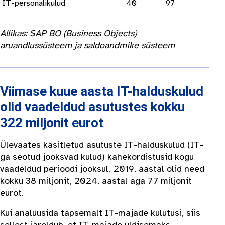
IT-personalikulud
40
97
Allikas: SAP BO (Business Objects)
aruandlussüsteem ja saldoandmike süsteem
Viimase kuue aasta IT-halduskulud
olid vaadeldud asutustes kokku
322 miljonit eurot
Ülevaates käsitletud asutuste IT-halduskulud (IT-
ga seotud jooksvad kulud) kahekordistusid kogu
vaadeldud perioodi jooksul. 2019. aastal olid need
kokku 38 miljonit, 2024. aastal aga 77 miljonit
eurot.
Kui analüüsida täpsemalt IT-majade kulutusi, siis
sellest järeldub, et IT-majade üldisemaks