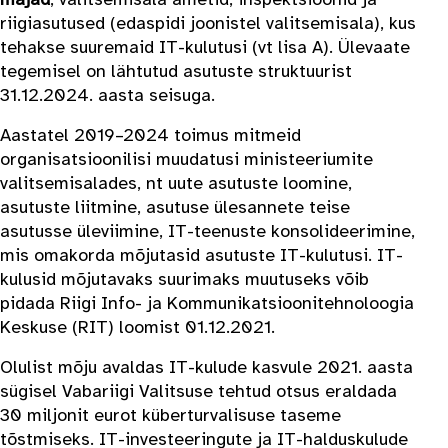
riigiasutused (edaspidi joonistel valitsemisala), kus
tehakse suuremaid IT-kulutusi (vt lisa A). Ülevaate
tegemisel on lähtutud asutuste struktuurist
31.12.2024. aasta seisuga.
Aastatel 2019–2024 toimus mitmeid
organisatsioonilisi muudatusi ministeeriumite
valitsemisalades, nt uute asutuste loomine,
asutuste liitmine, asutuse ülesannete teise
asutusse üleviimine, IT-teenuste konsolideerimine,
mis omakorda mõjutasid asutuste IT-kulutusi. IT-
kulusid mõjutavaks suurimaks muutuseks võib
pidada Riigi Info- ja Kommunikatsioonitehnoloogia
Keskuse (RIT) loomist 01.12.2021.
Olulist mõju avaldas IT-kulude kasvule 2021. aasta
sügisel Vabariigi Valitsuse tehtud otsus eraldada
30 miljonit eurot küberturvalisuse taseme
tõstmiseks. IT-investeeringute ja IT-halduskulude