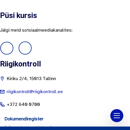
Püsi kursis
Jälgi meid sotsiaalmeediakanalites:
Riigikontroll
Kiriku 2/4, 15013 Tallinn
riigikontroll@riigikontroll.ee
+372 640 0700
Dokumendiregister
Isikuandmete töötlemine