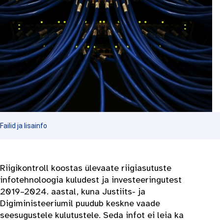
Failid ja lisainfo
Riigikontroll koostas ülevaate riigiasutuste
infotehnoloogia kuludest ja investeeringutest
2019–2024. aastal, kuna Justiits- ja
Digiministeeriumil puudub keskne vaade
seesugustele kulutustele. Seda infot ei leia ka