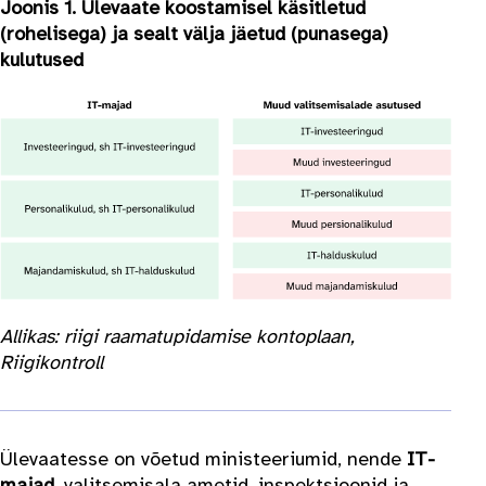
Joonis 1. Ülevaate koostamisel käsitletud
(rohelisega) ja sealt välja jäetud (punasega)
kulutused
Allikas: riigi raamatupidamise kontoplaan,
Riigikontroll
Ülevaatesse on võetud ministeeriumid, nende
IT-
majad
, valitsemisala ametid, inspektsioonid ja