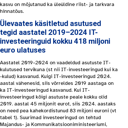
kasvu on mõjutanud ka üleüldine riist- ja tarkvara
hinnatõus.
Ülevaates käsitletud asutused
tegid aastatel 2019–2024 IT-
investeeringuid kokku 418 miljoni
euro ulatuses
Aastatel 2019–2024 on vaadeldud asutuste IT-
kulutused tervikuna (st nii IT-investeeringud kui ka
-kulud) kasvanud. Kuigi IT-investeeringud 2024.
aastal vähenesid, siis võrreldes 2019 aastaga on
ka IT-investeeringud kasvanud. Kui IT-
investeeringud kõigi asutuste peale kokku olid
2019. aastal 45 miljonit eurot, siis 2024. aastaks
on need pea kahekordistunud 83 miljoni euroni (vt
tabel 1). Suurimad investeeringud on tehtud
Majandus- ja Kommunikatsiooniministeeriumi,